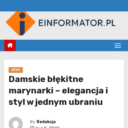
S
k
i
p
t
o
c
o
n
MODA
t
Damskie błękitne
e
marynarki – elegancja i
n
t
styl w jednym ubraniu
By
Redakcja