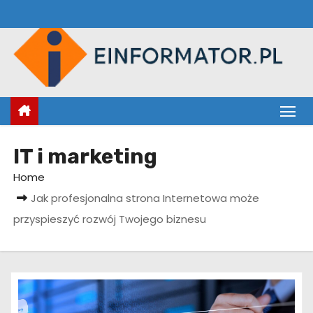
S
k
i
p
t
o
c
o
IT i marketing
n
Home
t
Jak profesjonalna strona Internetowa może
e
przyspieszyć rozwój Twojego biznesu
n
t